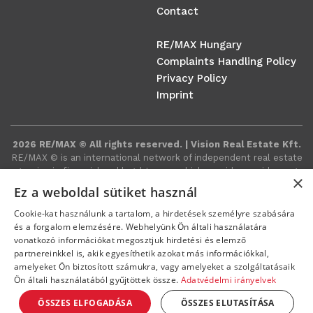
Contact
RE/MAX Hungary
Complaints Handling Policy
Privacy Policy
Imprint
2026 RE/MAX © All rights reserved. | Vision Real Estate Kft.
RE/MAX ©️ is an international network of independent real estate
agencies in financial and legal terms, which provides a wide range
×
of real estate-related services around the world.
Ez a weboldal sütiket használ
Cookie-kat használunk a tartalom, a hirdetések személyre szabására
és a forgalom elemzésére. Webhelyünk Ön általi használatára
vonatkozó információkat megosztjuk hirdetési és elemző
partnereinkkel is, akik egyesíthetik azokat más információkkal,
amelyeket Ön biztosított számukra, vagy amelyeket a szolgáltatásaik
Ön általi használatából gyűjtöttek össze.
Adatvédelmi irányelvek
ÖSSZES ELFOGADÁSA
ÖSSZES ELUTASÍTÁSA